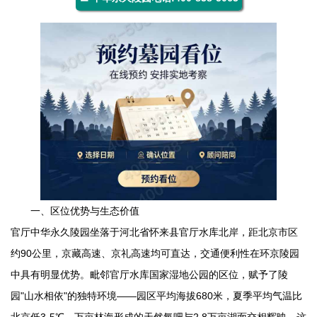
一、区位优势与生态价值
官厅
中华永久陵园
坐落于河北省怀来县官厅水库北岸，距北京市区
约90公里，京藏高速、京礼高速均可直达，交通便利性在环京陵园
中具有明显优势。毗邻官厅水库国家湿地公园的区位，赋予了陵
园"山水相依"的独特环境——园区平均海拔680米，夏季平均气温比
北京低3-5℃，万亩林海形成的天然氧吧与2.8万亩湖面交相辉映。这