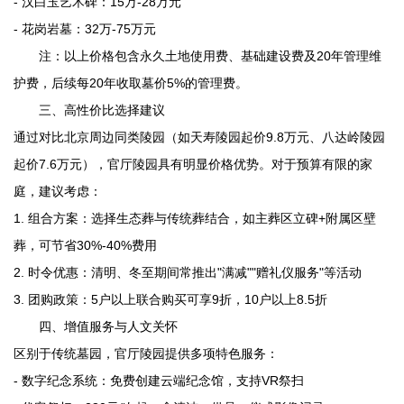
- 汉白玉艺术碑：15万-28万元
- 花岗岩墓：32万-75万元
注：以上价格包含永久土地使用费、基础建设费及20年管理维
护费，后续每20年收取墓价5%的管理费。
三、高性价比选择建议
通过对比北京周边同类陵园（如
天寿陵园
起价9.8万元、
八达岭陵园
起价7.6万元），官厅陵园具有明显价格优势。对于预算有限的家
庭，建议考虑：
1. 组合方案：选择生态葬与传统葬结合，如主葬区立碑+附属区壁
葬，可节省30%-40%费用
2. 时令优惠：清明、冬至期间常推出"满减""赠礼仪服务"等活动
3. 团购政策：5户以上联合购买可享9折，10户以上8.5折
四、增值服务与人文关怀
区别于传统墓园，官厅陵园提供多项特色服务：
- 数字纪念系统：免费创建云端纪念馆，支持VR祭扫