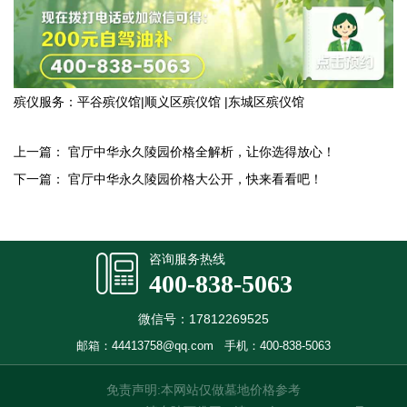
殡仪服务：
平谷殡仪馆
|
顺义区殡仪馆
|
东城区殡仪馆
上一篇：
官厅中华永久陵园价格全解析，让你选得放心！
下一篇：
官厅中华永久陵园价格大公开，快来看看吧！
咨询服务热线
400-838-5063
微信号：17812269525
邮箱：44413758@qq.com
手机：400-838-5063
免责声明:本网站仅做墓地价格参考