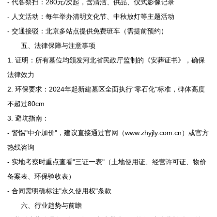
- 代客祭扫：280元/次起，含清洁、供品、仪式影像记录
- 人文活动：每年举办清明文化节、中秋放灯等主题活动
- 交通接驳：北京多站点提供免费班车（需提前预约）
五、法律保障与注意事项
1. 证明：所有墓位均颁发河北省民政厅监制的《安葬证书》，确保
法律效力
2. 环保要求：2024年起新建墓区全面执行"零石化"标准，碑体高度
不超过80cm
3. 避坑指南：
- 警惕"中介加价"，建议直接通过官网（www.zhyjly.com.cn）或官方
热线咨询
- 实地考察时重点查看"三证一表"（土地使用证、经营许可证、物价
备案表、环保验收表）
- 合同需明确标注"永久使用权"条款
六、行业趋势与前瞻