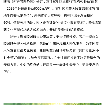
随着《殡葬管理条例》修订，京津冀地区正推行"生态葬补贴"政策
（2025年起最高补助8000元/户）。官厅陵园作为民政部批准的"节
地生态葬示范单位"，未来将扩大草坪葬、树葬区域至总面积的
60%。值得关注的是，园区正在建设"生命文化教育基地"，将传统殡
葬文化与现代纪念方式相结合，开创"祭扫+文旅"新模式。
结语：选择陵园既是经济决策，更是情感投资。官厅
中华永久
陵园
以合理的价格梯度、优质的生态环境和人性化服务，为不同需
求的家庭提供多元选择。建议购墓前进行实地考察（园区提供24小
时全景VR预览），结合实际情况，在专业顾问指导下制定最适合的
安葬方案。生命的终点站，理应是一处能让生者安心、逝者安息的
所在。