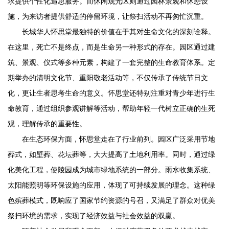
求提供个性化追思服务。而休闲观光区则通过园林景观和休憩设
施，为来访者提供舒适的停留环境，让祭扫活动不再匆忙沉重。
长城
华人怀思堂
最独特的价值在于其对生命文化的深刻诠释。
在这里，死亡不是终点，而是生命另一种形式的存在。园区通过建
筑、景观、仪式等多种元素，构建了一套完整的生命教育体系。定
期举办的清明文化节、重阳敬老活动等，不仅传承了传统节日文
化，更让生者思考生命的意义。怀思堂还特别注重对青少年进行生
命教育，通过组织参观讲解等活动，帮助年轻一代树立正确的生死
观，理解传承的重要性。
在生态环保方面，怀思堂走在了行业前列。园区广泛采用节地
葬式，如壁葬、花坛葬等，大大提高了土地利用率。同时，通过绿
化美化工程，使陵园成为城市绿地系统的一部分。雨水收集系统、
太阳能照明等环保设施的应用，体现了可持续发展的理念。这种绿
色殡葬模式，既响应了国家节约资源的号召，又满足了群众对优美
祭扫环境的需求，实现了经济效益与社会效益的双赢。