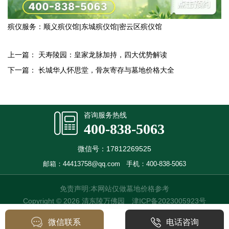
殡仪服务：
顺义殡仪馆
|
东城殡仪馆
|
密云区殡仪馆
上一篇：
天寿陵园：皇家龙脉加持，四大优势解读
下一篇：
长城华人怀思堂，骨灰寄存与墓地价格大全
咨询服务热线
400-838-5063
微信号：17812269525
邮箱：44413758@qq.com
手机：400-838-5063
免责声明:本网站仅做墓地价格参考
Copyright © 2026 清东陵万佛园
津ICP备2023005923号
微信联系
电话咨询