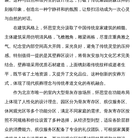
刻板印象，创造出一种宁静祥和的氛围，让祭扫活动成为一次心灵
与自然的对话。
在建筑风格上，怀思堂充分汲取了中国传统皇家建筑的精髓。
主体建筑采用仿明清风格，飞檐翘角，雕梁画栋，尽显庄重典雅之
气。纪念堂内部空间高大开阔，采光良好，避免了传统灵堂的压抑
感。特别值得一提的是其壁葬区设计，将骨灰安放与文化艺术完美
结合。壁葬墙采用优质石材建造，上面镌刻着传统纹样或逝者生
平，既节省了土地资源，又提升了文化品位。这种创新的安葬方
式，体现了现代殡葬理念与传统孝道文化的有机融合。
作为北京市唯一的室内大型骨灰存放场所，怀思堂在功能布局
上体现了人性化的设计理念。园区分为骨灰寄存区、殡仪服务区、
休闲观光区等多个功能分区，满足不同家庭的需求。骨灰寄存区按
照不同规格和价位设置了多种选择，从经济型到型，适应各阶层群
众的消费能力。殡仪服务区配备了专业的礼仪团队，可根据家属要