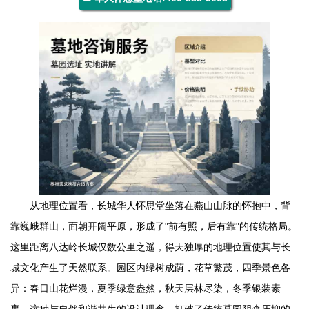
从地理位置看，长城
华人怀思堂
坐落在燕山山脉的怀抱中，背
靠巍峨群山，面朝开阔平原，形成了"前有照，后有靠"的传统格局。
这里距离八达岭长城仅数公里之遥，得天独厚的地理位置使其与长
城文化产生了天然联系。园区内绿树成荫，花草繁茂，四季景色各
异：春日山花烂漫，夏季绿意盎然，秋天层林尽染，冬季银装素
裹。这种与自然和谐共生的设计理念，打破了传统墓园阴森压抑的