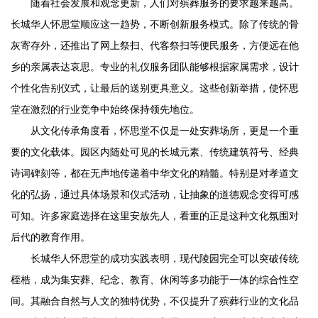
随着社会发展和观念更新，人们对殡葬服务的要求越来越高。
长城
华人怀思堂
顺应这一趋势，不断创新服务模式。除了传统的骨
灰寄存外，还推出了网上祭扫、代客祭扫等便民服务，方便远在他
乡的亲属表达哀思。专业的礼仪服务团队能够根据家属需求，设计
个性化告别仪式，让最后的送别更具意义。这些创新举措，使怀思
堂在激烈的行业竞争中始终保持领先地位。
从文化传承角度看，怀思堂不仅是一处安葬场所，更是一个重
要的文化载体。园区内随处可见的长城元素、传统建筑符号、经典
诗词碑刻等，都在无声地传递着中华文化的精髓。特别是对孝道文
化的弘扬，通过具体场景和仪式活动，让抽象的道德观念变得可感
可知。许多家庭选择在这里安放先人，看重的正是这种文化氛围对
后代的教育作用。
长城
华人怀思堂
的成功实践表明，现代陵园完全可以突破传统
桎梏，成为集安葬、纪念、教育、休闲等多功能于一体的综合性空
间。其融合自然与人文的独特优势，不仅提升了殡葬行业的文化品