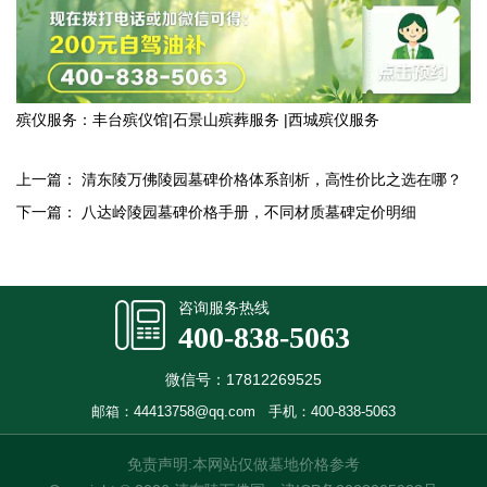
殡仪服务：
丰台殡仪馆
|
石景山殡葬服务
|
西城殡仪服务
上一篇：
清东陵万佛陵园墓碑价格体系剖析，高性价比之选在哪？
下一篇：
八达岭陵园墓碑价格手册，不同材质墓碑定价明细
咨询服务热线
400-838-5063
微信号：17812269525
邮箱：44413758@qq.com
手机：400-838-5063
免责声明:本网站仅做墓地价格参考