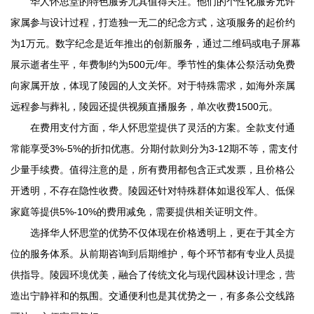
华人怀思堂
的特色服务尤其值得关注。他们的个性化服务允许
家属参与设计过程，打造独一无二的纪念方式，这项服务的起价约
为1万元。数字纪念是近年推出的创新服务，通过二维码或电子屏幕
展示逝者生平，年费制约为500元/年。季节性的集体公祭活动免费
向家属开放，体现了陵园的人文关怀。对于特殊需求，如海外亲属
远程参与葬礼，陵园还提供视频直播服务，单次收费1500元。
在费用支付方面，
华人怀思堂
提供了灵活的方案。全款支付通
常能享受3%-5%的折扣优惠。分期付款则分为3-12期不等，需支付
少量手续费。值得注意的是，所有费用都包含正式发票，且价格公
开透明，不存在隐性收费。陵园还针对特殊群体如退役军人、低保
家庭等提供5%-10%的费用减免，需要提供相关证明文件。
选择
华人怀思堂
的优势不仅体现在价格透明上，更在于其全方
位的服务体系。从前期咨询到后期维护，每个环节都有专业人员提
供指导。陵园环境优美，融合了传统文化与现代园林设计理念，营
造出宁静祥和的氛围。交通便利也是其优势之一，有多条公交线路