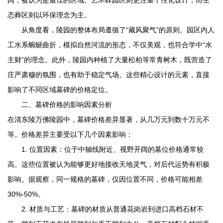
态葬区则以环保理念为主。
从角度看，陵园的整体布局遵循了“藏风聚气”的原则。园区内人
工水系蜿蜒曲折，模拟自然河流的形态，不仅美观，也符合学中“水
主财”的理念。此外，陵园内种植了大量松柏等常青树木，既营造了
庄严肃穆的氛围，也有助于稳定气场。这些精心设计的元素，直接
影响了不同区域墓碑的价格定位。
二、墓碑价格的影响因素分析
在
清东陵万佛陵园
中，墓碑价格差异显著，从几万元到数十万元不
等。价格差异主要受以下几个因素影响：
1. 位置因素：位于中轴线附近、视野开阔的墓位价格通常较
高。这些位置被认为能够更好地接收天地灵气，对后代运势有积极
影响。据观察，同一规格的墓碑，仅因位置不同，价格可能相差
30%-50%。
2. 材质与工艺：墓碑的材质从普通花岗岩到进口高档石材不