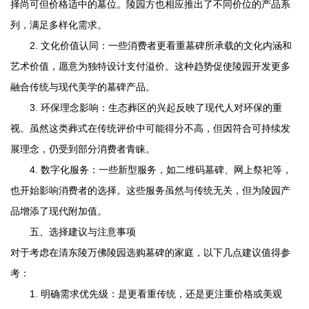
择尚可但价格适中的墓位。陵园方也相应推出了不同价位的产品系
列，满足多样化需求。
2. 文化价值认同：一些消费者更看重墓碑所承载的文化内涵和
艺术价值，愿意为独特设计支付溢价。这种趋势促使陵园开发更多
融合传统与现代美学的墓碑产品。
3. 环保理念影响：生态葬区的兴起反映了现代人对环保的重
视。虽然这类葬式在传统评价中可能得分不高，但因符合可持续发
展理念，仍受到部分消费者青睐。
4. 数字化服务：一些新型服务，如二维码墓碑、网上祭祀等，
也开始影响消费者的选择。这些服务虽然与传统无关，但为陵园产
品增添了现代附加值。
五、选择建议与注意事项
对于考虑在
清东陵万佛陵园
选购墓碑的家庭，以下几点建议值得参
考：
1. 明确需求优先级：是更看重传统，还是更注重价格或美观