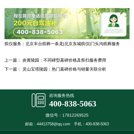
殡仪服务：
北京丰台殡葬一条龙
|
北京东城殡仪
|
门头沟殡葬服务
上一篇：
炎黄陵园：不同碑型墓碑价格及祭扫服务费用
下一篇：
灵山宝塔陵园：热门墓碑价格与销量关联分析
咨询服务热线
400-838-5063
微信号：17812269525
邮箱：44413758@qq.com
手机：400-838-5063