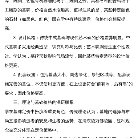
等，雕刻工艺也有机器雕刻与手工雕刻之分。高档石材配合精细手
工雕刻的墓碑，价格自然水涨船高。值得注意的是，某些特定颜色
的石材（如黑色、红色）因在学中有特殊寓意，价格也会相应提
高。
3. 设计风格：传统中式墓碑与现代艺术碑的价格差异明显。中
式墓碑多采用经典造型，讲究对称与比例；艺术碑则更注重个性表
达。学认为，墓碑形状影响气场流动，因此某些特定造型的设计价
格更高。
4. 配套设施：包括墓基大小、周边绿化、祭祀区域等。配套设
施完善的墓位，不仅使用更方便，在上也更符合“前有照，后有靠”的
要求，因此价格更高。
三、理论与墓碑价格的深层联系
学在墓碑定价中扮演着重要角色。传统理论认为，墓地的选择与布
局直接影响逝者的安息和生者的运势。在
清东陵万佛陵园
，这种观
念被充分体现在定价策略中。