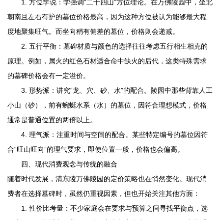
1. 方位学说：学强调“二十四山”方位理论。在万佛陵园中，坐北
朝南且左右有护的墓位价格最高，因为这种方位被认为能够最大程
度地聚集旺气。而坐向稍有偏差的墓位，价格则会递减。
2. 五行平衡：墓碑材质与颜色的选择往往考虑五行相生相克的
原理。例如，属火的红色石材适合命中缺火的后代，这类特殊需求
的墓碑价格会有一定溢价。
3. 形势派：讲究“龙、穴、砂、水”的配合。陵园中那些背靠人工
小山（砂），前有蜿蜒水系（水）的墓位，因符合理想模式，价格
通常是普通位置的两倍以上。
4. 理气派：注重时间与空间的配合。某些特定编号的墓位因符
合“旺山旺向”的理气要求，即使位置一般，价格也会偏高。
四、现代消费观念与传统的融合
随着时代发展，
清东陵万佛陵园
的定价策略也在悄然变化。现代消
费者在选择墓碑时，虽然仍重视因素，但也开始关注其他方面：
1. 性价比考量：不少家庭会在要求与预算之间寻找平衡点，选