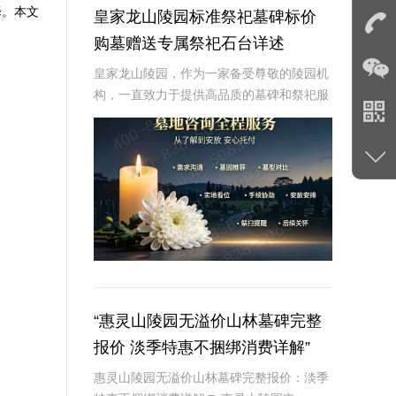
择。本文
皇家龙山陵园标准祭祀墓碑标价
购墓赠送专属祭祀石台详述
皇家龙山陵园，作为一家备受尊敬的陵园机
构，一直致力于提供高品质的墓碑和祭祀服
务。在皇家龙山陵园，我们深知每一座墓碑
都承载着对逝者的深深敬意和对生者的美好
祝愿。因此，我们严格遵循标准祭祀墓碑的
定价策略，
“惠灵山陵园无溢价山林墓碑完整
报价 淡季特惠不捆绑消费详解”
惠灵山陵园无溢价山林墓碑完整报价：淡季