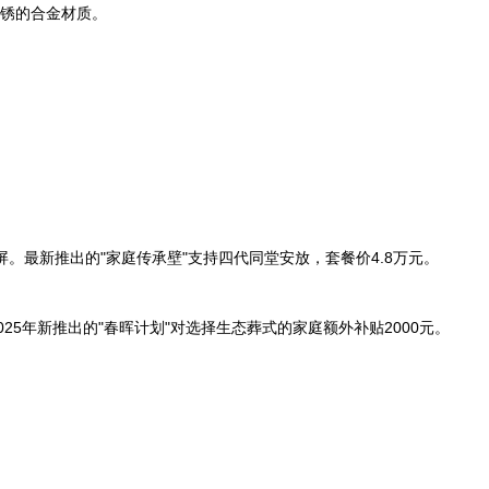
潮防锈的合金材质。
屏。最新推出的"家庭传承壁"支持四代同堂安放，套餐价4.8万元。
25年新推出的"春晖计划"对选择生态葬式的家庭额外补贴2000元。