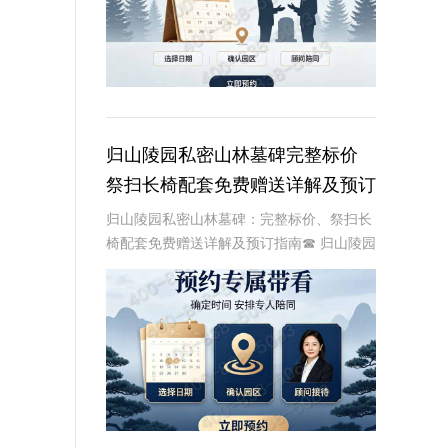
归山陵园私密山林墓碑完整标价
祭扫长椅配套免费赠送详解及预订
指南
归山陵园私密山林墓碑：完整标价、祭扫长
椅配套免费赠送详解及预订指南☎ 归山陵园
电话:400-838-5063归山陵园，作为一家专
业的陵园服务机构，致力于为家属提供最高
品质的安葬服务和环境。在众多服务