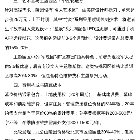
三、艺术墓与主题园区：个性化服务
针对高端需求，陵园设有"名人艺术区"，由美院设计师操刀，单穴起
步价25万元，上不封顶。其中"竹韵"系列采用紫铜蚀刻技术，将逝者
生平故事融入景观设计；"星辰"系列则配备LED追思屏，可通过手机
APP远程献花。这类服务需提前3-6个月预约，设计费通常占总费用
的15%-20%。
主题园区中的"军魂园"和"文苑园"颇具特色，前者为退役军人提
供9.5折优惠，后者专设文人主题雕塑群。这类特殊园区价格比普通
区域高20%-30%，但包含特色维护费和主题祭扫活动。
四、费用构成与隐藏成本
墓位价格通常包含：土地使用权（20年周期）、基础建设费、墓碑
成本和前期维护费。但需注意：管理费按墓位价格的5%年缴，20年
约需支付相当于原价60%的累计费用；刻字费根据字数200-500元/
字不等；冬季防冻维护需额外支付800-1500元/年。
比较发现，
九公山陵园
价格较北京市区陵园低30%-40%，但高