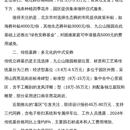
下方，地表种植四季花卉，园区提供集体缅怀仪式服务。
值得关注的是，北京市对选择生态葬的市民提供政策补贴，如
海葬补贴4000元/份，其他生态葬补贴3000元/份。
九公山陵园
在此
基础上还推出"绿色安葬基金"，对困难家庭可申请最高5000元的费
用减免。
二、传统墓葬：多元化的中式安葬
传统立碑墓仍是主流选择，
九公山陵园
根据位置、材质和工艺将传
统墓分为三档：经济型墓位（3.8万-6.5万元）多位于园区外围，采
用山西黑花岗岩标准碑型；标准型（8万-15万元）集中在中心景观
区，含手工雕刻的龙凤浮雕；型（18万-35万元）则配备独立庭院和
雕塑，部分采用进口南非黑花岗岩。
近期推出的"墓区"引发关注，联排设计报价45万-80万元，支持
三代同葬，含电子祭扫系统和专属停车位。工作人员透露，2024年
传统墓价格同比上涨约8%，主要因石材成本和人工费用增加。