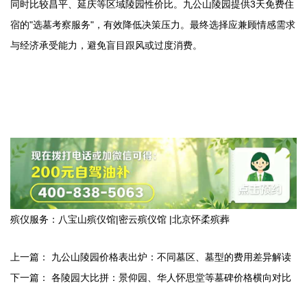
同时比较昌平、延庆等区域陵园性价比。
九公山陵园
提供3天免费住
宿的"选墓考察服务"，有效降低决策压力。最终选择应兼顾情感需求
与经济承受能力，避免盲目跟风或过度消费。
殡仪服务：
八宝山殡仪馆
|
密云殡仪馆
|
北京怀柔殡葬
上一篇：
九公山陵园价格表出炉：不同墓区、墓型的费用差异解读
下一篇：
各陵园大比拼：景仰园、华人怀思堂等墓碑价格横向对比