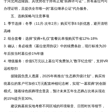
于河北周边陵园。其优势在于持有正规"殡葬许可证"，所有墓位均可
办理证明，且提供全市唯一的"墓位继承公证"代办服务。
五、选购策略与注意事项
1. 季节选择：冬季（11月-次年2月）购买可享8.5折优惠，避开清明
高峰
2. 组合套餐：选择"安葬+礼仪"套餐比单项购买节省12%-18%
3. 确认：务必核查《墓位使用协议》中的续费条款，现行标准为20
年后按当时墓位价1%年缴
4. 增值服务：价值5万元以上墓位可免费加入"数字纪念馆"，支持VR
远程祭扫
据陵园负责人透露，2025年将推出"生态葬升级计划"，购买传
统墓位的客户可加价1万元配套种植纪念树，实现"一墓双葬"的创新
模式。随着绿色殡葬理念普及，预计未来五年生态葬占比将从现在
的15%提升至30%。
建议购墓前实地考察不同区域的环境噪音、日照时长等细节，