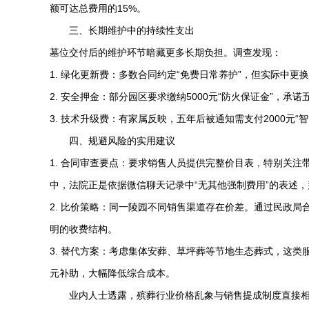
额可达总费用的15%。
三、长期维护中的持续性支出
墓位交付后的维护环节暗藏更多长期负担。调查发现：
1. 绿化更新费：多数合同约定“免费日常养护”，但实际中更换
2. 安全押金：部分园区要求缴纳5000元“防火保证金”，承
3. 技术升级费：有家属反映，五年后被通知需支付2000元
四、规避风险的实用建议
1. 合同审查要点：要求销售人员提供完整价目表，特别关注
中，法院正是依据微信聊天记录中“无其他强制费用”的表述，
2. 比价策略：同一陵园不同销售渠道存在价差。通过民政局
明的收费结构。
3. 替代方案：考虑集体安葬、草坪葬等节地生态葬式，这类
元补助，大幅降低综合成本。
业内人士透露，殡葬行业价格乱象与销售提成制度直接