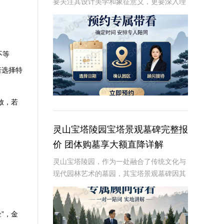
要关注其设计美学和象征意义，更要深入理
解其性价比与年度特惠政策。本文将从专业
角度详细解析惠灵山陵园高性价比传统墓碑
的底价年度特惠活动，帮助消费者在规划丧
葬事务时做
不等
若选择特
放，若
灵山宝塔陵园宝塔景观墓碑完整报
价 团体购墓享大额直降详解
灵山宝塔陵园，作为一处融合了传统文化与
现代园林艺术的墓园，其宝塔景观墓碑因其
独特的建筑风格和深厚的文化内涵，成为众
多家庭选择安息之地的首选。本文将从专业
角度详细介绍灵山宝塔陵园宝塔景观墓碑的
”，金
完整报价，