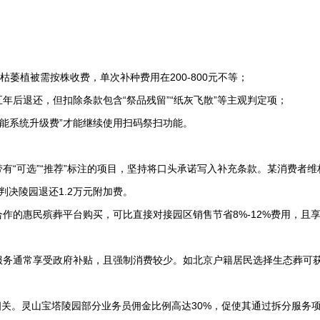
枯萎植被需按株收费，单次补种费用在200-800元不等；
诺五年后退还，但扣除条款包含“祭品残留”“纸灰飞散”等主观判定项；
“智能系统升级费”才能继续使用扫码祭扫功能。
带有“可选”“推荐”标注的项目，坚持将口头承诺写入补充条款。某消费者维
判决陵园退还1.2万元附加费。
合作的惠民殡葬平台购买，可比直接对接园区销售节省8%-12%费用，且
服务通常享受政府补贴，且强制消费较少。如北京户籍居民选择生态葬可获5
相关。
灵山宝塔陵园
部分业务员佣金比例高达30%，促使其通过拆分服务