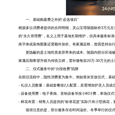
一、基础购墓费之外的“必选项目”
根据多位消费者提供的合同明细，
灵山宝塔陵园
标价3万元左
的“永久管理费”，名义上用于墓地长期维护，但具体服务标准
殊字体或装饰图案还需额外加价。有家属反映，曾因坚持自行
更隐蔽的是土地性质差异带来的成本。陵园内部分区域被
家属后期希望升级为传统立碑，需补缴每亩20万-30万元的
二、仪式服务中的“分段收费”陷阱
在殡仪流程中，隐性消费更为集中。例如骨灰安放仪式，基
- 礼仪人员数量：基础套餐按2人配置，若需增加护灵人员或仪仗
- 设备使用费：电子香烛、音响设备等按小时计费，单场仪式
- 鲜花布置：销售人员提供的“标准花篮”实际只有小型插花，更
值得注意的是，部分服务存在时间溢价。冬季举行的仪式