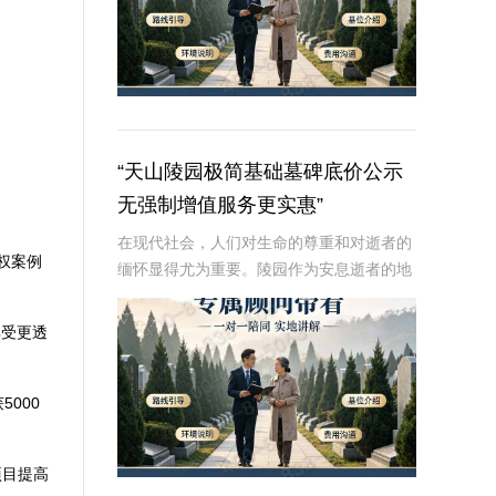
“天山陵园极简基础墓碑底价公示
无强制增值服务更实惠”
在现代社会，人们对生命的尊重和对逝者的
权案例
缅怀显得尤为重要。陵园作为安息逝者的地
方，不仅是家属寄托哀思的场所，也是社会
文明进步的体现。然而，随着社会经济的发
享受更透
展，陵园服务费用不断上涨，尤其是墓碑等
基本服务的
000
项目提高