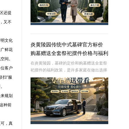
区还提
，又不
清明文化
炎黄陵园传统中式墓碑官方标价
推广鲜花
购墓赠送全套祭祀摆件价格与福利
化空间。
深度解析
在炎黄陵园，墓碑的定价和购墓赠送全套祭
每位客户
祀摆件的福利政策，是许多家庭在做出选择
时的重要考虑因素。本文将从专业角度深入
祭扫"服
解析这些内容，为读者提供有价值、信息丰
评。
富的信息。☎ 炎黄陵园电话:400-838-50
未来规划
。这种前
认可，真