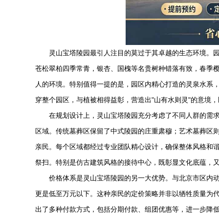
灵山宝塔陵园
最引人注目的莫过于其卓越的生态环境。园
苍松翠柏四季常青，银杏、国槐等名贵树种错落有致，春季
人的环境。特别值得一提的是，园区内精心打造的灵泉水系
穿整个园区，与植被相得益彰，营造出"山有水则灵"的意境
在规划设计上，
灵山宝塔陵园
充分考虑了不同人群的需
区域。传统墓葬区保留了中式陵园的庄重肃穆；艺术墓葬区
亲民。每个区域都经过专业团队精心设计，确保整体风格和
祭扫。特别是仿古建筑风格的接待中心，既彰显文化底蕴，
价格体系是
灵山宝塔陵园
的另一大优势。与北京市区内
更是低至万元以下。这种亲民的定价策略并非以牺牲质量为
出了多种付款方式，包括分期付款、组团优惠等，进一步降