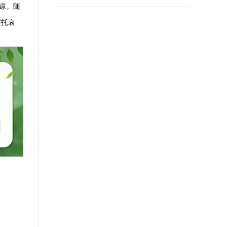
谅。随
寄托哀