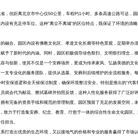
省，但距离北京市中心仅50公里，车程约1小时。多条高速公路可达，园
内设有充足停车位。这种"离尘不离城"的区位特点，既保证了环境的清幽
念的融合。园区内设有佛教文化区、孝道文化长廊等特色景观，定期举办
又赋予了新时代的内涵。同时，园区积极倡导绿色祭扫、文明祭扫理念，
包容与创新，使其不仅是一个安葬场所，更成为传承家风、弘扬美德的文
有一支专业化的服务团队，提供从选墓、安葬到后续维护的全流程服务。
小时安保巡逻和全天候保洁制度，确保环境整洁安全。特别是推出的"代客
人员就会代为献花、擦拭墓碑并拍照反馈，这种人性化服务获得了广泛好
，拥有完备的资质手续和规范的管理制度。园区预留了充足的发展空间，
咨询室等设施，致力于打造集安葬、纪念、教育、疗愈于一体的综合性生命文化园区
责任担当。
水系打造出优质的生态环境，又以接地气的价格和专业的服务赢得了市场