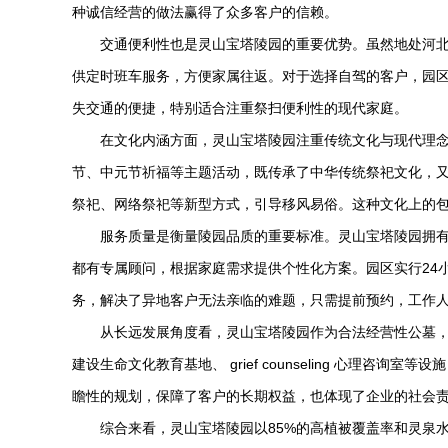
种诚信经营的做法赢得了众多客户的信赖。
交通便利性也是
灵山宝塔陵园
的重要优势。虽然地处河北
供定时班车服务，方便家属往返。对于选择自驾的客户，园区
失交通的便捷，特别适合注重祭扫便利性的现代家庭。
在文化内涵方面，
灵山宝塔陵园
注重传统文化与现代理
节、中元节祈福等主题活动，既传承了中华传统祭祀文化，
祭祀、网络祭祀等新型方式，引导移风易俗。这种文化上的
服务质量是衡量陵园品质的重要标准。
灵山宝塔陵园
拥
都有专属顾问，根据家庭需求提供个性化方案。园区实行24
务，解决了异地客户无法亲临的难题，只需提前预约，工作
从长远发展角度看，
灵山宝塔陵园
作为合法经营性公墓
建设生命文化教育基地、 grief counseling 心理
瞻性的规划，保障了客户的长期权益，也体现了企业的社会
综合来看，
灵山宝塔陵园
以85%的高植被覆盖率和灵泉