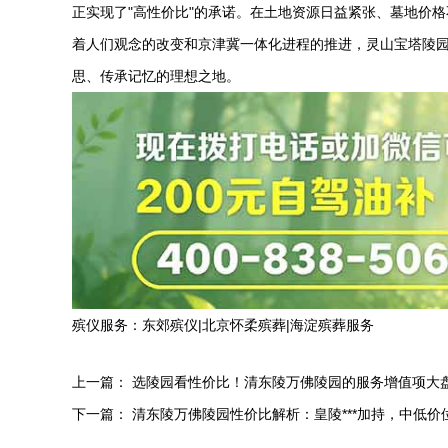
正实现了"高性价比"的承诺。在土地资源日益紧张、墓地价
着人们观念的改变和京津冀一体化进程的推进，
灵山宝塔陵
思、传承记忆的理想之地。‌
殡仪服务：
东郊殡仪
|
北京怀柔殡葬
|
海淀殡葬服务
上一篇：
选陵园看性价比！清东陵万佛陵园的服务增值项大
下一篇：
清东陵万佛陵园性价比解析：皇陵***加持，中低价