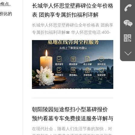
的焦点。
长城华人怀思堂壁葬碑位全年价格
价比的
表 团购享专属折扣福利详解
长城华人怀思堂壁葬碑位全年价格表 团购享
专属折扣福利详解☎ 华人怀思堂电话:400-
838-5063随着社会的发展和人们观念的变
化，越来越多的人开始选择壁葬作为一种环
保、节约土地的殡葬方式。长城华人
朝阳陵园短途祭扫小型墓碑报价
预约看墓专车免费接送服务详解与
福利
在现代社会，随着人们生活节奏的加快，对