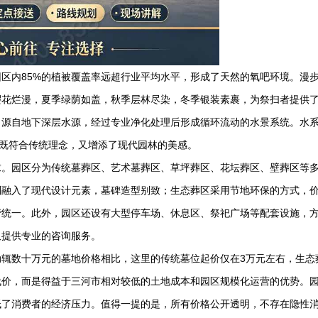
区内85%的植被覆盖率远超行业平均水平，形成了天然的氧吧环境。漫
樱花烂漫，夏季绿荫如盖，秋季层林尽染，冬季银装素裹，为祭扫者提供
，源自地下深层水源，经过专业净化处理后形成循环流动的水景系统。水
，既符合传统理念，又增添了现代园林的美感。
求。园区分为传统墓葬区、艺术墓葬区、草坪葬区、花坛葬区、壁葬区等
则融入了现代设计元素，墓碑造型别致；生态葬区采用节地环保的方式，
谐统一。此外，园区还设有大型停车场、休息区、祭祀广场等配套设施，
又提供专业的咨询服务。
动辄数十万元的墓地价格相比，这里的传统墓位起价仅在3万元左右，生态
代价，而是得益于三河市相对较低的土地成本和园区规模化运营的优势。
低了消费者的经济压力。值得一提的是，所有价格公开透明，不存在隐性