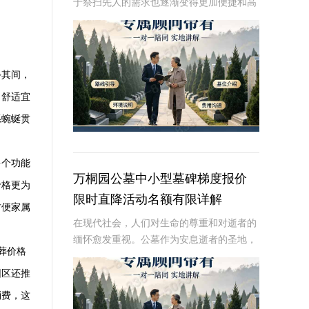
于祭扫先人的需求也逐渐变得更加便捷和高
效。朝阳陵园作为一家知名的大型陵园，提
供了多种祭扫服务和产品，其中包括短途祭
扫小型墓碑的报价、预约看墓专车免费接送
服务。本文
步其间，
了舒适宜
系蜿蜒贯
多个功能
万桐园公墓中小型墓碑梯度报价
价格更为
限时直降活动名额有限详解
方便家属
在现代社会，人们对生命的尊重和对逝者的
缅怀愈发重视。公墓作为安息逝者的圣地，
葬价格
其墓碑的选择不仅是对逝者的纪念，也是生
者情感的寄托。万桐园公墓作为一家知名的
园区还推
大型公墓，一直致力于提供高品质、个性化
消费，这
的墓碑服务