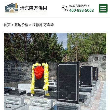
购墓咨询热线：
400-838-5063
首页
>
墓地价格
> 福禄苑:万寿碑