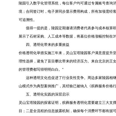
陵园引入数字化管理系统，每位客户均可通过专属账号查询消
境；合同签订时，电子屏同步显示费用构成，所有加项需经客
可追溯性。
值得一提的是，陵园定期邀请消费者代表参与成本核算听
展示了石材采购、人工成本等数据，将墓位价格涨幅控制在3
四、透明化带来的多重效益
价格透明化举措实施三年来，
灵山宝塔陵园
客户满意度提升至
理性选择，避免了盲目攀比带来的经济压力。来自北京的王女
的管理费都写得明明白白。"
这种透明文化也促进了行业良性竞争。周边多家陵园相继
山模式作为典型案例推广，其经验已被纳入《殡葬服务价格
五、透明化实践的深层启示
灵山宝塔陵园
的探索证明，殡葬服务透明化需要建立三大支
目；二是全流程的信息披露机制，确保每个消费环节都有据