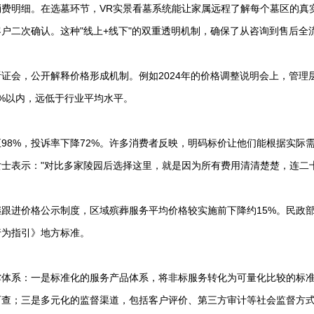
费明细。在选墓环节，VR实景看墓系统能让家属远程了解每个墓区的真
户二次确认。这种"线上+线下"的双重透明机制，确保了从咨询到售后全
证会，公开解释价格形成机制。例如2024年的价格调整说明会上，管理
%以内，远低于行业平均水平。
98%，投诉率下降72%。许多消费者反映，明码标价让他们能根据实际
士表示："对比多家陵园后选择这里，就是因为所有费用清清楚楚，连二
跟进价格公示制度，区域殡葬服务平均价格较实施前下降约15%。民政
行为指引》地方标准。
撑体系：一是标准化的服务产品体系，将非标服务转化为可量化比较的标
可查；三是多元化的监督渠道，包括客户评价、第三方审计等社会监督方