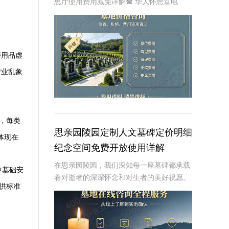
思厅使用费用减免详解☎ 华人怀思堂电
话:400-838-5063引言随着社会的发展和人
们生活水平的提高，对身后事的安排越来越
注重仪式感和个性化。长城华人怀思堂
葬用品虚
行业乱象
，每类
思亲园陵园定制人文墓碑定价明细
体现在
纪念空间免费开放使用详解
在思亲园陵园，我们深知每一座墓碑都承载
中基础安
着对逝者的深深怀念和对生者的美好祝愿。
供标准
因此，我们精心定制的人文墓碑不仅是对逝
者的永恒纪念，更是生者情感的寄托。本文
将详细介绍思亲园陵园定制人文墓碑的定价
明细以及纪