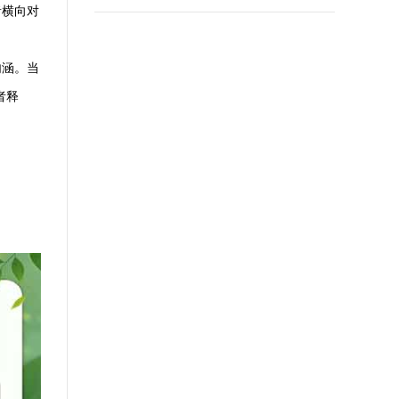
者横向对
内涵。当
者释