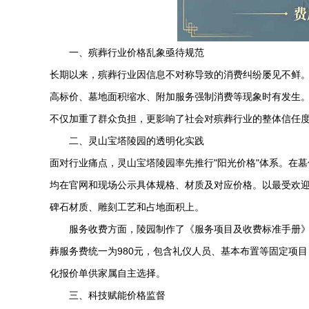
一、殡葬行业价格乱象亟待规范
长期以来，殡葬行业因信息不对称导致的消费纠纷屡见不鲜
高标价、墓地面积缩水、附加服务强制消费等现象时有发生。
不仅加重了群众负担，更影响了社会对殡葬行业的整体信任
二、
灵山宝塔陵园
的透明化实践
面对行业痛点，
灵山宝塔陵园
率先推行"阳光价格"体系。在
均在官网和现场公示具体规格、材质及对应价格。以最受欢迎的
碑石材质、雕刻工艺和占地面积上。
服务收费方面，陵园制作了《服务项目及收费标准手册》
葬服务费统一为980元，包含礼仪人员、基本布置等固定项
化报价单供家属自主选择。
三、科技赋能价格监督