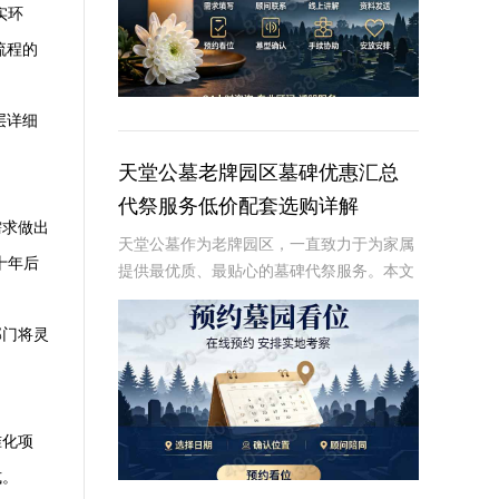
实环
流程的
层详细
天堂公墓老牌园区墓碑优惠汇总
代祭服务低价配套选购详解
需求做出
天堂公墓作为老牌园区，一直致力于为家属
十年后
提供最优质、最贴心的墓碑代祭服务。本文
将详细介绍天堂公墓墓碑优惠汇总以及代祭
服务的低价配套选购详解，帮助家属在追思
部门将灵
逝者的同时，也能享受到最优惠的价格和服
务。☎ 天
准化项
式。