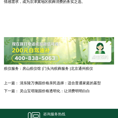
情感需求，成为京津冀地区殡葬消费的务实之选。
殡仪服务：
房山殡仪馆
|
门头沟殡葬服务
|
北京通州殡仪
上一篇：
清东陵万佛园价格亲民选择：适合普通家庭的墓型
下一篇：
灵山宝塔陵园价格透明化：让消费明明白白
咨询服务热线