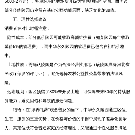
5000-2万元），将单纯的殡葬场所升级为情感联结的空间。而周边
部分传统陵园仍停留在基础安葬功能层面，缺乏文化附加值。
五、理性选择建议
消费者在对比时需注意：
- 隐性成本：部分低价陵园可能收取高额维护费（如某陵园每年收取
墓价5%的管理费），而
中华永久陵园
的管理费已包含在初始价格
中。
- 土地性质：需确认陵园是否为合法经营性用地（该陵园具备河北省
民政厅颁发的许可证），避免选择农村公益性公墓带来的法律风
险。
- 远期规划：园区预留了30%未开发土地，可保障未来50年的持续服
务能力，避免因饱和导致的搬迁问题。
结语：在“厚养礼葬”观念普及的当下，
中华永久陵园
通过区位、
生态、服务的三重优势，在价格与价值的平衡中展现了差异化竞争
力。其定位既符合普通家庭的经济理性，又能通过个性化服务满足