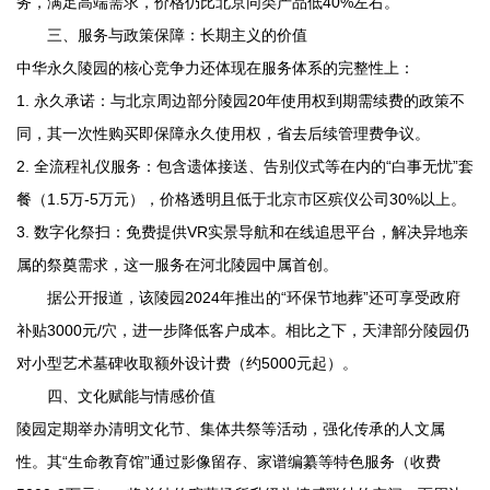
务，满足高端需求，价格仍比北京同类产品低40%左右。
三、服务与政策保障：长期主义的价值
中华永久陵园
的核心竞争力还体现在服务体系的完整性上：
1. 永久承诺：与北京周边部分陵园20年使用权到期需续费的政策不
同，其一次性购买即保障永久使用权，省去后续管理费争议。
2. 全流程礼仪服务：包含遗体接送、告别仪式等在内的“白事无忧”套
餐（1.5万-5万元），价格透明且低于北京市区殡仪公司30%以上。
3. 数字化祭扫：免费提供VR实景导航和在线追思平台，解决异地亲
属的祭奠需求，这一服务在河北陵园中属首创。
据公开报道，该陵园2024年推出的“环保节地葬”还可享受政府
补贴3000元/穴，进一步降低客户成本。相比之下，天津部分陵园仍
对小型艺术墓碑收取额外设计费（约5000元起）。
四、文化赋能与情感价值
陵园定期举办清明文化节、集体共祭等活动，强化传承的人文属
性。其“生命教育馆”通过影像留存、家谱编纂等特色服务（收费