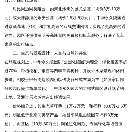
对比周边同类陵园，如河北涿州的卧龙公墓（均价3万-10万
元）或天津静海的永安公墓（均价2.5万-9万元），
中华永久陵园
通
过京藏高速（G6）和京礼高速的双线交通网络，实现了更高效的通
达性。园区还提供清明等高峰期的免费祭扫班车服务，解决了无车
家庭的出行痛点。
二、生态与景观设计：人文与自然的共生
在环境规划上，
中华永久陵园
以“公园化陵园”为理念，绿化覆盖率超
过70%，种植松柏、银杏等四季常青树种，并设计水系景观和休闲
步道。相较于部分周边陵园仍以传统行列式布局为主（如张家口部
分陵园仅提供简单绿化），
中华永久陵园
的阶梯式园区设计既节约
土地，又通过层次感营造出静谧氛围。
价格细分上，其生态草坪葬（1万-2万元）和壁葬（0.8万-1.5万
元）明显低于北京同类型产品（如
昌平凤凰山陵园
草坪葬3万元
起）。而墓区（10万-30万元）则通过化雕刻、专属绿化等增值服