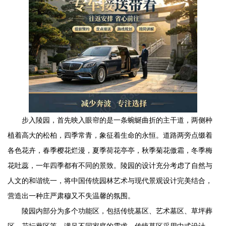
步入陵园，首先映入眼帘的是一条蜿蜒曲折的主干道，两侧种
植着高大的松柏，四季常青，象征着生命的永恒。道路两旁点缀着
各色花卉，春季樱花烂漫，夏季荷花亭亭，秋季菊花傲霜，冬季梅
花吐蕊，一年四季都有不同的景致。陵园的设计充分考虑了自然与
人文的和谐统一，将中国传统园林艺术与现代景观设计完美结合，
营造出一种庄严肃穆又不失温馨的氛围。
陵园内部分为多个功能区，包括传统墓区、艺术墓区、草坪葬
区、花坛葬区等，满足不同家庭的需求。传统墓区采用中式设计，