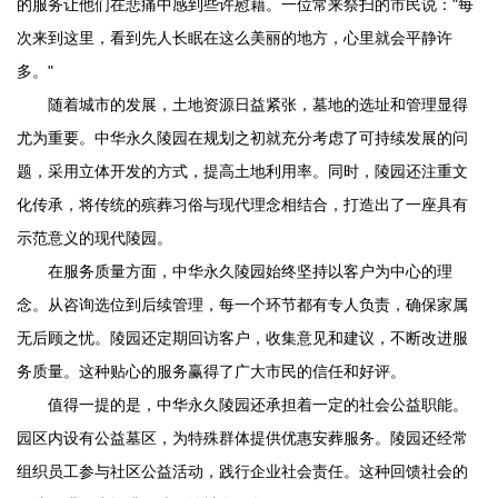
的服务让他们在悲痛中感到些许慰藉。一位常来祭扫的市民说："每
次来到这里，看到先人长眠在这么美丽的地方，心里就会平静许
多。"
随着城市的发展，土地资源日益紧张，墓地的选址和管理显得
尤为重要。
中华永久陵园
在规划之初就充分考虑了可持续发展的问
题，采用立体开发的方式，提高土地利用率。同时，陵园还注重文
化传承，将传统的殡葬习俗与现代理念相结合，打造出了一座具有
示范意义的现代陵园。
在服务质量方面，
中华永久陵园
始终坚持以客户为中心的理
念。从咨询选位到后续管理，每一个环节都有专人负责，确保家属
无后顾之忧。陵园还定期回访客户，收集意见和建议，不断改进服
务质量。这种贴心的服务赢得了广大市民的信任和好评。
值得一提的是，
中华永久陵园
还承担着一定的社会公益职能。
园区内设有公益墓区，为特殊群体提供优惠安葬服务。陵园还经常
组织员工参与社区公益活动，践行企业社会责任。这种回馈社会的