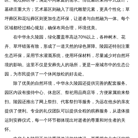
墓碑庄重大方；艺术墓区则融入了现代雕塑元素，更具个性化；草
坪葬区和花坛葬区则更加生态环保，让逝者与自然融为一体。每个
区域都经过精心规划，确保布局合理，环境优美。
在
中华永久陵园
，绿化覆盖率高达70%以上，各种树木、花
卉、草坪错落有致，形成了一道天然的绿色屏障。陵园还特别注重
生态环保，采用节水灌溉系统，使用环保材料，尽量减少对自然环
境的影响。这里不仅是安葬先人的场所，更是一座城市中的生态公
园，为市民提供了一个休闲放松的好去处。
除了优美的自然环境，
中华永久陵园
还提供完善的配套服务。
园区内设有接待中心、休息区、祭祀用品商店等，方便家属前来祭
扫。陵园还推出了网上祭扫、代客祭扫等服务，为远在他乡的亲友
提供了便利。专业的礼仪团队可以提供全程的殡葬服务，从遗体接
运到安葬仪式，每一个环节都体现出对逝者的尊重和对生者的关
怀。