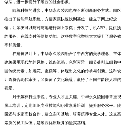
做法，进一步提升了陵园的社会形象。
随着科技的进步，
中华永久陵园
也在不断创新服务方式。园区
推出了智能导航系统，方便家属快速找到墓位；建立了网上纪念
馆，让亲友可以随时随地进行网上祭奠；开发了手机APP，提供预
约服务、在线支付等便捷功能。这些数字化举措大大提升了服务效
率和质量。
在建筑设计上，
中华永久陵园
融合了中西方的美学理念。主体
建筑采用现代简约风格，线条流畅，色彩素雅；细节处则点缀着中
国传统元素，如雕花、匾额等，体现出文化的传承与创新。这种设
计既符合现代审美，又保留了文化底蕴，赢得了不同年龄段人群的
喜爱。
对于殡葬行业来说，专业人才是关键。
中华永久陵园
非常重视
员工培训，定期组织专业技能和职业素养培训，提升服务水平。陵
园还与多家高校合作，建立实习基地，培养殡葬专业人才。这支高
素质的员工队伍，是陵园优质服务的坚实基础。