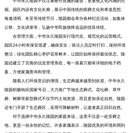
中华永久陵园
不仅注重硬件设施的建设，更重视文化内涵的挖
掘。园区内设有文化长廊，展示中国传统的殡葬文化和孝道思想。
每逢清明、冬至等传统节日，陵园都会举办各种纪念活动，如集体
公祭、文化讲座等，弘扬中华民族慎终追远的优良传统。
在管理方面，
中华永久陵园
实行现代化、规范化的运营模式。
园区24小时有保安巡逻，确保安全；保洁人员定时打扫，保持环境
整洁；绿化团队精心养护花草树木，让园区始终保持最佳状态。陵
园还建立了完善的信息管理系统，每一座墓穴都有详细的电子档
案，方便家属查询和管理。
随着人们环保意识的增强，生态葬越来越受到欢迎。
中华永久
陵园
积极响应国家号召，大力推广节地生态葬式。花坛葬、草坪
葬、树葬等新型葬式不仅节约土地资源，而且更加亲近自然。陵园
还专门开辟了生态葬区，采用可降解材料，让逝者真正回归自然。
对于选择
中华永久陵园
的家庭来说，这里不仅是一处安葬之
地，更是一份永恒的记忆。许多家属表示，陵园优美的环境和周到