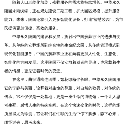
随着人口老龄化加剧，殡葬服务的需求将持续增长。
中华永久
陵园
未雨绸缪，正在规划建设二期工程，扩大园区规模，提升服务
能力。未来，陵园还将引入更多智能化设备，打造"智慧陵园"，为市
民提供更加便捷、高效的服务。
中华永久陵园
的建设和发展，折射出中国殡葬行业的进步与变
革。从单纯的安葬场所到综合性的生命纪念园，从传统管理模式到
现代化智能服务，中国的殡葬事业正在向着更加人性化、生态化、
智能化的方向发展。这座陵园不仅安放着逝者的灵魂，也承载着生
者的情感，更见证着时代的变迁。
在这里，曲径通幽连四季，繁花绿植伴长眠。
中华永久陵园
用
它的宁静与美丽，诠释着对生命的尊重，对自然的敬畏，对传统的
传承。它不仅仅是一处墓地，更是一座生命的博物馆，一个让人思
考生死、感悟人生的特殊空间。在这个快速变化的时代，这样的场
所显得尤为珍贵，它让我们在忙碌的生活中停下脚步，静下心来，
缅怀过去，思考未来。