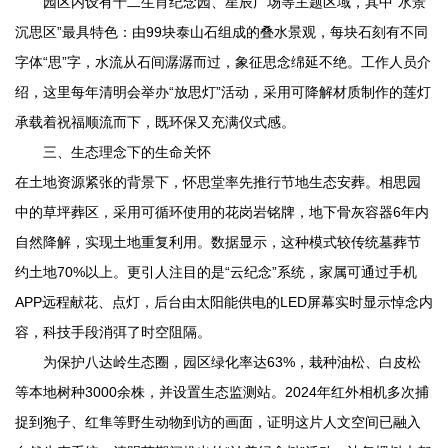
园区内设有十二生肖纪念园、星辰广场等主题区域，其中“水景
沉思区”最具特色：由99块泰山石组成的叠水景观，每块石刻有不同
字体“思”字，水流从石间潺潺而过，象征思念绵延不绝。工作人员介
绍，这里每年清明会举办“放思灯”活动，采用可降解材质制作的莲灯
承载着祝福顺流而下，既环保又充满仪式感。
三、生态理念下的生命关怀
在土地资源紧张的背景下，怀思堂率先推行节地生态安葬。相思园
中的草坪葬区，采用可循环使用的花岗岩铭牌，地下骨灰容器6年内
自然降解，实现土地重复利用。数据显示，这种模式较传统墓葬节
约土地70%以上。更引人注目的是“云纪念”系统，家属可通过手机
APP远程献花、点灯，后台由太阳能供电的LED屏幕实时显示悼念内
容，科技手段消弭了时空阻隔。
为保护八达岭生态圈，园区绿化率达63%，栽种油松、白皮松
等本地树种3000余株，并设置生态监测站。2024年红外相机多次捕
捉到狍子、红隼等野生动物到访的画面，证明这片人文空间已融入