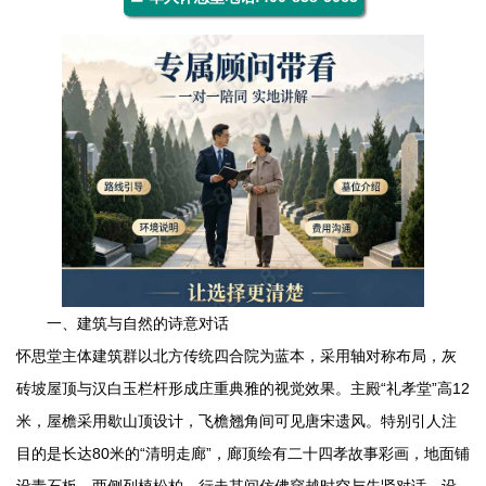
一、建筑与自然的诗意对话
怀思堂主体建筑群以北方传统四合院为蓝本，采用轴对称布局，灰
砖坡屋顶与汉白玉栏杆形成庄重典雅的视觉效果。主殿“礼孝堂”高12
米，屋檐采用歇山顶设计，飞檐翘角间可见唐宋遗风。特别引人注
目的是长达80米的“清明走廊”，廊顶绘有二十四孝故事彩画，地面铺
设青石板，两侧列植松柏，行走其间仿佛穿越时空与先贤对话。设