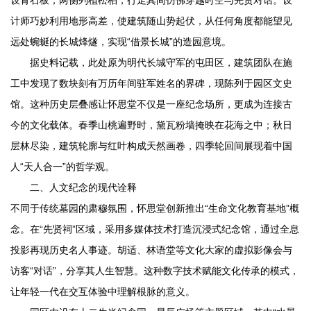
计师巧妙利用地形高差，使建筑随山势起伏，从任何角度都能望见
远处蜿蜒的长城烽燧，实现“借景长城”的造园意境。
据史料记载，此处原为明代长城守军的屯田区，建筑团队在施
工中发现了数块刻有万历年间驻军姓名的界碑，现陈列于园区文史
馆。这种历史层叠感让怀思堂不仅是一座纪念场所，更成为连接古
今的文化载体。春季山桃遍野时，黛瓦粉墙掩映在花海之中；秋日
层林尽染，建筑轮廓与红叶构成天然画卷，四季轮回间展现着中国
人“天人合一”的哲学观。
二、人文纪念的现代诠释
不同于传统墓园的肃穆氛围，怀思堂创新推出“生命文化教育基地”概
念。在“先贤祠”区域，采用多媒体技术打造沉浸式纪念馆，通过全息
投影再现历史名人事迹。胡适、林语堂等文化大家的虚拟影像会与
访客“对话”，分享其人生智慧。这种数字技术赋能文化传承的模式，
让年轻一代在交互体验中理解根脉的意义。