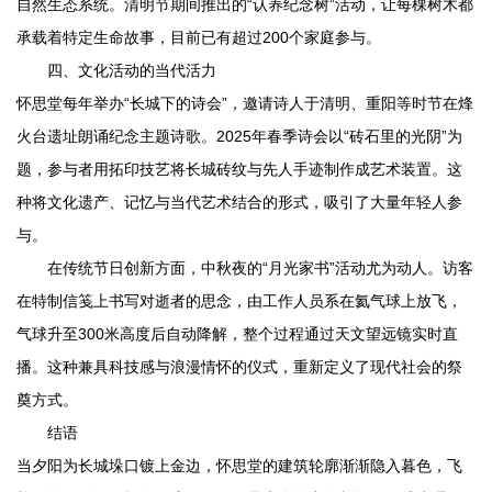
自然生态系统。清明节期间推出的“认养纪念树”活动，让每棵树木都
承载着特定生命故事，目前已有超过200个家庭参与。
四、文化活动的当代活力
怀思堂每年举办“长城下的诗会”，邀请诗人于清明、重阳等时节在烽
火台遗址朗诵纪念主题诗歌。2025年春季诗会以“砖石里的光阴”为
题，参与者用拓印技艺将长城砖纹与先人手迹制作成艺术装置。这
种将文化遗产、记忆与当代艺术结合的形式，吸引了大量年轻人参
与。
在传统节日创新方面，中秋夜的“月光家书”活动尤为动人。访客
在特制信笺上书写对逝者的思念，由工作人员系在氦气球上放飞，
气球升至300米高度后自动降解，整个过程通过天文望远镜实时直
播。这种兼具科技感与浪漫情怀的仪式，重新定义了现代社会的祭
奠方式。
结语
当夕阳为长城垛口镀上金边，怀思堂的建筑轮廓渐渐隐入暮色，飞