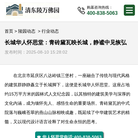
购墓咨询热线：
400-838-5063
首页
>
陵园动态
>
行业动态
长城华人怀思堂：青砖黛瓦映长城，静谧中见恢弘
发布时间：2025-08-10 15:28:02
在北京市延庆区八达岭镇三堡村，一座融合了传统与现代风格
的建筑群静静矗立于长城脚下，这便是长城
华人怀思堂
。这座占地
约15万平方米的园林式人文纪念园，以其独特的建筑美学与深厚的
文化内涵，成为缅怀先人、感悟生命的重要场所。青砖黛瓦的中式
院落与巍峨苍翠的燕山山脉相映成趣，既延续了中华建筑艺术的精
髓，又以现代设计语言诠释了对生命永恒的思考。
☎ 华人怀思堂电话:400-838-5063